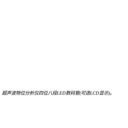
10m，超声波物位分析仪四位八段LED数码管(可选LCD显示)。