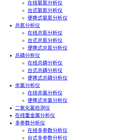
在线氨氮分析仪
台式氨氮分析仪
便携式氨氮分析仪
总氮分析仪
在线总氮分析仪
台式总氮分析仪
便携式总氮分析仪
总磷分析仪
在线总磷分析仪
台式总磷分析仪
便携式总磷分析仪
余氯分析仪
在线余氯分析仪
便携式余氯分析仪
二氧化氯检测仪
在线重金属分析仪
多参数分析仪
在线多参数分析仪
台式多参数分析仪