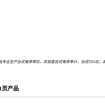
都丁当专业生产台式电导率仪，实验室台式电导率计，台式TDS仪，
1页产品