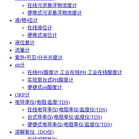
在线污泥悬浮物浓度计
便携式污泥悬浮物浓度计
液(物)位计
在线液位计
便携式液位计
液位差计
流量计
紫外(可见)分光光度计
ph计
在线PH酸度计 工业在线PH 工业在线酸度计
实验室台式PH酸度计
便捷式ph酸度计
ORP计
电导率仪(电阻/盐度/TDS)
在线电导率仪(电阻率仪/盐度仪/TDS)
台式导率仪(电阻率仪/盐度仪/TDS)
便捷式电导率仪(电阻率仪/盐度仪/TDS)
溶解氧仪（DO仪)