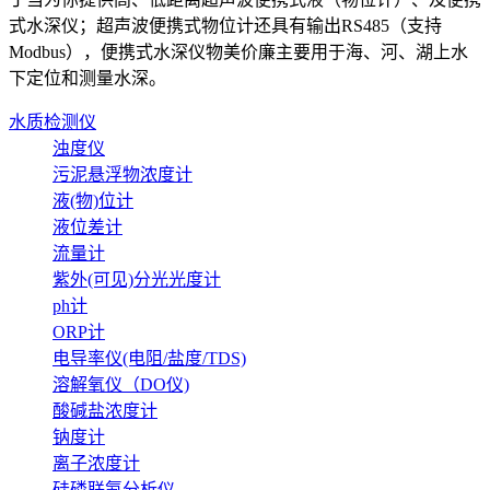
式水深仪；超声波便携式物位计还具有输出RS485（支持
Modbus），便携式水深仪物美价廉主要用于海、河、湖上水
下定位和测量水深。
水质检测仪
浊度仪
污泥悬浮物浓度计
液(物)位计
液位差计
流量计
紫外(可见)分光光度计
ph计
ORP计
电导率仪(电阻/盐度/TDS)
溶解氧仪（DO仪)
酸碱盐浓度计
钠度计
离子浓度计
硅磷联氨分析仪