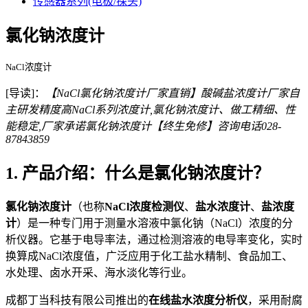
传感器系列(电极/探头)
氯化钠浓度计
NaCl浓度计
[导读]：
【NaCl氯化钠浓度计厂家直销】酸碱盐浓度计厂家自
主研发精度高NaCl系列浓度计,氯化钠浓度计、做工精细、性
能稳定,厂家承诺氯化钠浓度计【终生免修】咨询电话028-
87843859
1. 产品介绍：什么是氯化钠浓度计？
氯化钠浓度计
（也称
NaCl浓度检测仪
、
盐水浓度计
、
盐浓度
计
）是一种专门用于测量水溶液中氯化钠（NaCl）浓度的分
析仪器。它基于电导率法，通过检测溶液的电导率变化，实时
换算成NaCl浓度值，广泛应用于化工盐水精制、食品加工、
水处理、卤水开采、海水淡化等行业。
成都丁当科技有限公司推出的
在线盐水浓度分析仪
，采用耐腐