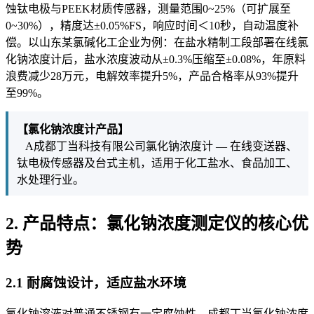
蚀钛电极与PEEK材质传感器，测量范围0~25%（可扩展至
0~30%），精度达±0.05%FS，响应时间＜10秒，自动温度补
偿。以山东某氯碱化工企业为例：在盐水精制工段部署在线氯
化钠浓度计后，盐水浓度波动从±0.3%压缩至±0.08%，年原料
浪费减少28万元，电解效率提升5%，产品合格率从93%提升
至99%。
【氯化钠浓度计产品】
A成都丁当科技有限公司氯化钠浓度计 — 在线变送器、
钛电极传感器及台式主机，适用于化工盐水、食品加工、
水处理行业。
2. 产品特点：氯化钠浓度测定仪的核心优
势
2.1 耐腐蚀设计，适应盐水环境
氯化钠溶液对普通不锈钢有一定腐蚀性。成都丁当氯化钠浓度