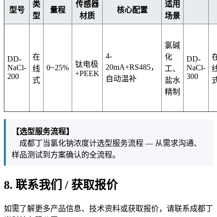
类
传感器
适用
型号
量程
核心配置
型
材质
场景
氯碱
4-
在
化
DD-
DD-
钛电极
20mA+RS485，
NaCl-
0~25%
NaCl-
线
工、
+PEEK
200
300
自动温补
式
盐水
精制
【选型服务流程】
成都丁当氯化钠浓度计选型服务流程 — 从需求沟通、
样品测试到方案确认的全流程。
8. 联系我们 / 获取报价
如需了解更多产品信息、技术资料或获取报价，请联系成都丁