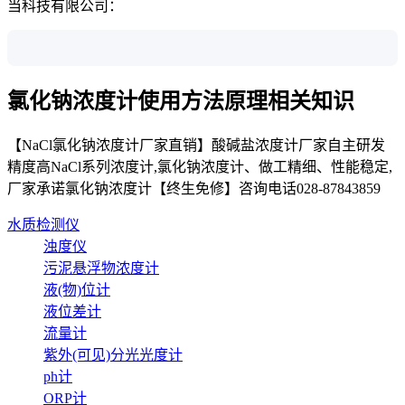
当科技有限公司：
氯化钠浓度计使用方法原理相关知识
【NaCl氯化钠浓度计厂家直销】酸碱盐浓度计厂家自主研发
精度高NaCl系列浓度计,氯化钠浓度计、做工精细、性能稳定,
厂家承诺氯化钠浓度计【终生免修】咨询电话028-87843859
水质检测仪
浊度仪
污泥悬浮物浓度计
液(物)位计
液位差计
流量计
紫外(可见)分光光度计
ph计
ORP计