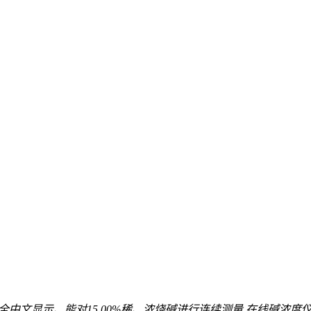
中文显示、能对15.00%稀、浓烧碱进行连续测量,在线碱浓度仪工