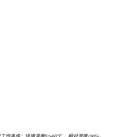
作条件：环境温度0～60℃ ，相对湿度≤90℅。