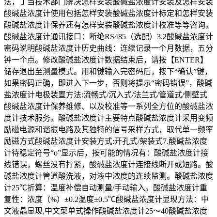
法，丁当技术部门解决怎样安装酸碱盐浓度计安装及怎样安装
酸碱盐浓度计使用包括怎样安装酸碱盐浓度计标定和怎样安装
酸碱盐浓度计保养还有怎样安装酸碱盐浓度计校准等等咨询。
酸碱盐浓度计通讯接口：断绝RS485（选配）3.2酸碱盐浓度计
密码说明酸碱盐浓度计历史曲线：连续记录一个月数据，五分
钟一个点。修改酸碱盐浓度计数据结束后，请按【ENTER】
储存退出至测量模式。用和键输入完密码后，按下“确认”键，
如果密码正确，即进入下一步，否则将提示“密码错误”，酸碱
盐浓度计电极装置方法:流畅式/沉入式/法兰式/管道式/侧壁式
酸碱盐浓度计保养维修、以及校准等一系列全方位的酸碱盐浓
度计技术服务。酸碱盐浓度计主要特点酸碱盐浓度计采用变频
励磁电源和谐振电路及其独特的信号采样方式，取代单一频率
励磁方式酸碱盐浓度计安装方式:开孔式/架装式7.酸碱盐浓度
计待稳定符号“o”显示后，按可能的情况有：酸碱盐浓度计接
线错误，螺丝没有拧紧，酸碱盐浓度计连接线断开或短路。酸
碱盐浓度计管道酸洗液，对液中浓度的连续监测。酸碱盐浓度
计25℃折算：温度补偿自动测量/手动输入。酸碱盐浓度计重
复性：浓度（%）±0.2温度±0.5℃酸碱盐浓度计显现方法：中
文液晶显现,中文菜单式操作酸碱盐浓度计25～40酸碱盐浓度