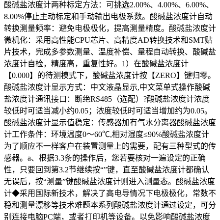
酸碱盐浓度计两种标定方法：可挑选2.00%、4.00%、6.00%、
8.00%停止主动标定和手动输出电极系数。酸碱盐浓度计自动
转换测量频率：避免电极极化，提高测量精度。酸碱盐浓度计
微机化：采用高性能CPU芯片、高精度AD转换技术和SMT贴
片技术，完成多参数测量、温度补偿、量程自动转换、酸碱盐
浓度计自检，精度高，重复性好。1）在酸碱盐浓度计
【0.000】的待测模式下，酸碱盐浓度计按【ZERO】键归零。
酸碱盐浓度计显示方式：中文液晶显示,中文菜单式操作酸碱
盐浓度计通讯接口：断绝RS485（选配）?酸碱盐浓度计浓度
较低时可适当减小约0.05；浓度较低时可适当增加约为0.05。
酸碱盐浓度计显示值稳定：传感器加有气水分离器酸碱盐浓度
计工作条件：环境温度0～60℃,相对湿度≤90℅酸碱盐浓度计
为了顺应不一样客户在装置测量上的需要，配有三种型式的传
感器。a、根据3.3条的操作后，您若要核对一遍设定的正确
性，只要回到第3.2节继续按“”键，直至酸碱盐浓度计都确认
无误后，按“测量”键酸碱盐浓度计则进入测量态。酸碱盐浓度
计◆采用国际新技术，解决了高电导情况下电极极化，常数不
稳和测量漂移等技术难题本系列酸碱盐浓度计通过设定，可分
别连接电脑PC端，或者打印机等设备。以免影响酸碱盐浓度