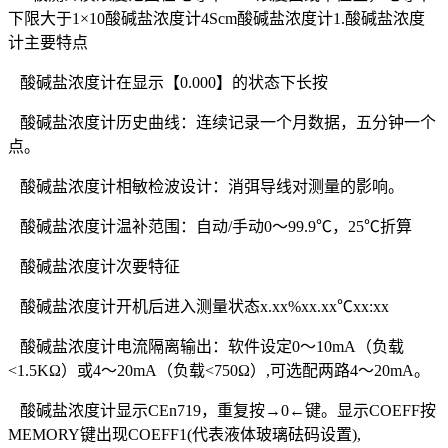
下限大于1×10酸碱盐浓度计4Scm酸碱盐浓度计1.酸碱盐浓度
计主要特点
酸碱盐浓度计在显示【0.000】的状态下长按
酸碱盐浓度计历史曲线：连续记录一个月数据，五分钟一个
点。
酸碱盐浓度计相敏检波设计：消弭导线对测量的影响。
酸碱盐浓度计温补范围：自动/手动0～99.9℃，25℃折算
酸碱盐浓度计次要特征
酸碱盐浓度计开机后进入测量状态x.xx%xx.xx℃xx:xx
酸碱盐浓度计电流隔离输出：软件设定0～10mA（负载
<1.5KΩ）或4～20mA（负载<750Ω）,可选配两路4～20mA。
酸碱盐浓度计显示CEn719，重复按→0←键。显示COEFF按
MEMORY键出现COEFF1(代表液体玻璃砝码设置),