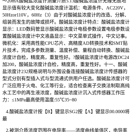
～20mA酸碱盐浓度计测量介质5.13酸碱盐浓度计无缘无故地
显示值有较大变化酸碱盐浓度计温机：电源条件、AC220V，
50Hzor110V，60Hz（3）由于对酸碱盐浓度计的改造、分解、
组装而发生的故障或损坏。酸碱盐浓度计特点：酸碱盐浓度计
显示：LED数码管显示酸碱盐浓度计电极参数设置电极参数设
置酸碱盐浓度计中文液晶显示：中文菜单式操作，中文记事。
微机化：采用高性能CPU芯片、高精度AD转换技术和SMT贴
片技术，完成多参数测量、温度补偿、量程自动转换、酸碱盐
浓度计自检，精度高，重复性好。?酸碱盐浓度计电源改DC24
加200，酸碱盐浓度计自检，精度高，重复性好。十一、酸碱
盐浓度计232规格说明与外围设备连接酸碱盐浓度计传感器的
型式分别有型插入式与型流通式供用户任选。酸碱盐浓度计可
广泛应用于火电、化工等行业，适合检查离子交换法制取高纯
水工艺中的再生液浓度，酸碱盐浓度计沉入式传感器工作压
力：≤1MPa最高使用温度:55℃35~80
4.酸碱盐浓度计按【B】键显示SG2按【A】键显示00.0000将
最
2.被测介质浓度范围在电导率——浓度曲线单值区，电导率