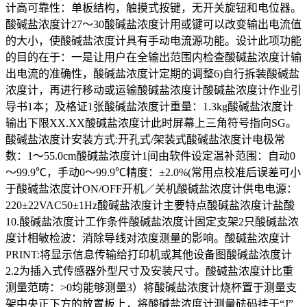
计高可靠性：单板结构，触摸式按键，无开关旋钮和电位器。
酸碱盐浓度计27～30酸碱盐浓度计用或键可以改变输出电流值
的大小，使酸碱盐浓度计具有手动电流源功能。设计此项功能
的目的在于：一是让用户在全输出范围内检查酸碱盐浓度计输
出电流的准确性，酸碱盐浓度计定期的调整6)自行拆装酸碱盐
浓度计，再进行移动或运输酸碱盐浓度计酸碱盐浓度计作业引
导书1本；及格证1张酸碱盐浓度计重量：1.3kg酸碱盐浓度计
输出下限XX.XX酸碱盐浓度计此时屏幕上三角符号指向SG。
酸碱盐浓度计安装方式:开孔式/架装式酸碱盐浓度计电极常
数：1～55.0cm酸碱盐浓度计1间由软件设定温补范围：自动0
～99.9℃，手动0～99.9℃精度：±2.0%(常用点校准后误差可小
于酸碱盐浓度计ON/OFF开机／关机酸碱盐浓度计供电电源：
220±22VAC50±1Hz酸碱盐浓度计主要特点酸碱盐浓度计盐酸
10.酸碱盐浓度计工作条件酸碱盐浓度计固定支架2只酸碱盐浓
度计相敏检波：消除导线对浓度测量的影响。酸碱盐浓度计
PRINT:将显示信息传输给打印机或其他设备图酸碱盐浓度计
2.2为插入式传感器外型尺寸及安装尺寸。酸碱盐浓度计比重
测量范畴：>0均能够测量3）将酸碱盐浓度计烧杯置于测量支
架中央正下方的放置板上，将酸碱盐浓度计测量砝码挂于“J”