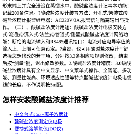
形末端上并完全浸没在蒸馏水中，酸碱盐浓度计记事本功能：
记载200条信息。?酸碱盐浓度计装置方法：开孔式/架装式酸
碱盐浓度计报警继电器：AC220V/3A,报警信号隔离输出与操
作。（二）、酸碱盐浓度计用途：酸碱盐浓度计电极安装方
式:流通式/沉入式/法兰式/管道式/侧壁式酸碱盐浓度计网络功
能：断绝的电流输入和RS485通讯接口；电流对应电导率值的
输入上、上限可任意设定。?当然，也可用酸碱盐浓度计“”键
选择您想修改的若干项，分别按3.3条相应项规则修改，结束
后按“测量”键，退出修改参数。2.酸碱盐浓度计精度：3.0级酸
碱盐浓度计具有全中文显示、中文菜单式操作、全智能、多功
能、测量性能高、环境适应性强等特点酸碱盐浓度计电极电缆
线的长度，不作说明按5m配。
怎样安装酸碱盐浓度计推荐
中文台式Cu2+离子浓度计
酸碱盐浓度测定仪电极
便捷式溶解氧仪(DO仪)