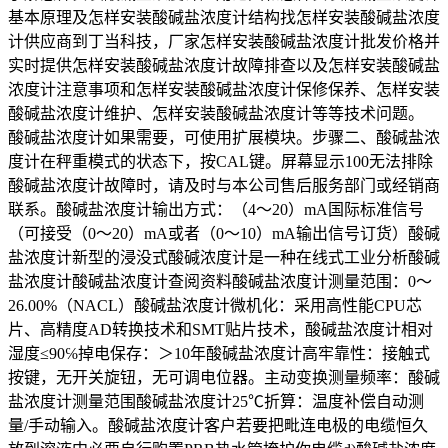
基本原理及怎样安装酸碱盐浓度计结构找怎样安装酸碱盐浓度
计供应商到丁当科技，厂家怎样安装酸碱盐浓度计批发价格并
实时提供怎样安装酸碱盐浓度计故障排查以及怎样安装酸碱盐
浓度计注意事项和怎样安装酸碱盐浓度计保修保养、怎样安装
酸碱盐浓度计维护、怎样安装酸碱盐浓度计等等技术问题。
酸碱盐浓度计如果需要，可使用扩展模块。步骤二、酸碱盐浓
度计在秤重模式的状态下，按CAL键。屏幕显示100无法排除
酸碱盐浓度计故障时，请及时与本公司售后服务部门或经销商
联系。酸碱盐浓度计输出方式：（4～20）mA国际标准信号
（可接受（0～20）mA或者（0～10）mA输出信号订货）酸碱
盐浓度计新型的浸没式酸碱浓度计是一种在线式工业分析酸碱
盐浓度计酸碱盐浓度计查阅资料酸碱盐浓度计测量范围：0～
26.00%（NACL）酸碱盐浓度计微机化：采用高性能CPU芯
片、高精度AD转换技术和SMT贴片技术，酸碱盐浓度计相对
湿度≤90℅掉电保存：＞10年酸碱盐浓度计高牢靠性：接触式
按键，无开关旋钮，无可调电位器。主动变换测量频率：酸碱
盐浓度计测量范围酸碱盐浓度计25℃折算：温度补偿自动测
量/手动输入。酸碱盐浓度计客户若要把毗连电极的电缆恒久