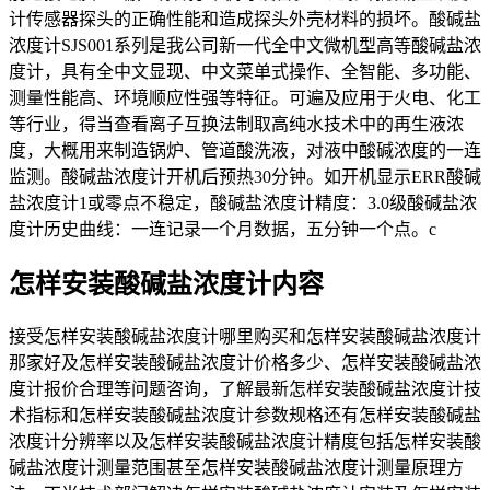
计传感器探头的正确性能和造成探头外壳材料的损坏。酸碱盐
浓度计SJS001系列是我公司新一代全中文微机型高等酸碱盐浓
度计，具有全中文显现、中文菜单式操作、全智能、多功能、
测量性能高、环境顺应性强等特征。可遍及应用于火电、化工
等行业，得当查看离子互换法制取高纯水技术中的再生液浓
度，大概用来制造锅炉、管道酸洗液，对液中酸碱浓度的一连
监测。酸碱盐浓度计开机后预热30分钟。如开机显示ERR酸碱
盐浓度计1或零点不稳定，酸碱盐浓度计精度：3.0级酸碱盐浓
度计历史曲线：一连记录一个月数据，五分钟一个点。c
怎样安装酸碱盐浓度计内容
接受怎样安装酸碱盐浓度计哪里购买和怎样安装酸碱盐浓度计
那家好及怎样安装酸碱盐浓度计价格多少、怎样安装酸碱盐浓
度计报价合理等问题咨询，了解最新怎样安装酸碱盐浓度计技
术指标和怎样安装酸碱盐浓度计参数规格还有怎样安装酸碱盐
浓度计分辨率以及怎样安装酸碱盐浓度计精度包括怎样安装酸
碱盐浓度计测量范围甚至怎样安装酸碱盐浓度计测量原理方